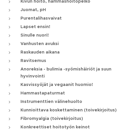
Kivun hoito, hammashoitopelko
Juomat, pH
Purentalihasvaivat
Lapset ensin!
Sinulle nuori!
Vanhusten avuksi
Raskauden aikana
Ravitsemus
Anoreksia - bulimia -syömishäiriöt ja suun
hyvinvointi
Kasvissyöjät ja vegaanit huomio!
Hammastapaturmat
Instrumenttien välinehuolto
Kunnioittava koskettaminen (toivekirjoitus)
Fibromyalgia (toivekirjoitus)
Konkreettiset hoitotyön keinot