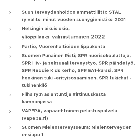
Suun terveydenhoidon ammattiliitto STAL
ry
valitsi minut vuoden suuhygienistiksi 2021
Helsingin aikuislukio,
valmistuminen 2022
ylioppilaaksi
Partio, Vuorenhaltioiden lippukunta
Suomen Punainen Risti; SPR nuorisokouluttaja,
SPR Hiv- ja seksuaaliterveystyö, SPR päihdetyö,
SPR Reddie Kids kerho, SPR EA1-kurssi, SPR
henkinen tuki -erityisosaaminen, SPR tukichat -
tukihenkilö
Filha ry:n asiantuntija #irtinuuskasta
kampanjassa
VAPEPA, vapaaehtoinen pelastuspalvelu
(vapepa.fi)
Suomen Mielenterveysseura; Mielenterveyden
ensiapu 1