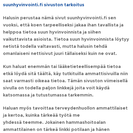
suunhyvinvointi.fi sivuston tarkoitus
Halusin perustaa nämä sivut suunhyvinvointi.fi sen
vuoksi, että koen tarpeelliseksi jakaa ihan tavallista ja
helppoa tietoa suun hyvinvoinnista ja siihen
vaikuttavista asioista. Tietoa suun hyvinvoinnista löytyy
netistä todella valtavasti, mutta halusin tehdä
omanlaiseni nettisivut juuri tällaiseksi kuin ne ovat.
Kun haluat enemmän tai lääketieteellisempää tietoa
etkä löydä sitä täältä, käy
tutkituilla ammattisivuilla niin
saat varmasti oikeaa tietoa. Tämän sivuston viimeisellä
sivulla on todella paljon linkkejä joita voit käydä
katsomassa ja tutustumassa tarkemmin.
Haluan myös tavoittaa terveydenhuollon ammattilaiset
ja kertoa, kuinka tärkeää työtä me
yhdessä teemme. Jokainen hammashoitoalan
ammattilainen on tärkeä linkki potilaan ja hänen