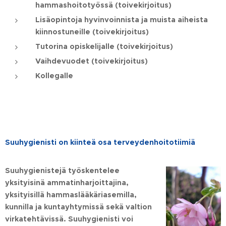
hammashoitotyössä (toivekirjoitus)
Lisäopintoja hyvinvoinnista ja muista aiheista
kiinnostuneille (toivekirjoitus)
Tutorina opiskelijalle (toivekirjoitus)
Vaihdevuodet (toivekirjoitus)
Kollegalle
Suuhygienisti on kiinteä osa terveydenhoitotiimiä
Suuhygienistejä työskentelee
yksityisinä ammatinharjoittajina,
yksityisillä hammaslääkäriasemilla,
kunnilla ja kuntayhtymissä sekä valtion
virkatehtävissä. Suuhygienisti voi