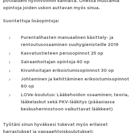
potilaideni hyvinvoinnin kannalta. Ohessa muutamia
opintoja joiden uskon auttavan myös sinua.
Suoritettuja lisäopintoja:
Purentalihasten manuaalinen käsittely- ja
rentoutusosaaminen suuhygienisteille 2019
Kasvatustieteen perusopinnot 25 op
Sairaanhoitajan opintoja 40 op
Kivunhoitajan erikoistumisopinnnot 30 op
Johtaminen ja kehittäminen erikoistumisopinnot
60 op
LOVe-koulutus: Lääkehoidon osaaminen; teoria,
lääkelaskut sekä PKV-lääkitys (pääasiassa
keskushermostoon vaikuttavat lääkkeet)
Työtäni sinun hyväksesi tukevat myös erilaiset
harrastukset ja vapaaehtoiskoulutukset: