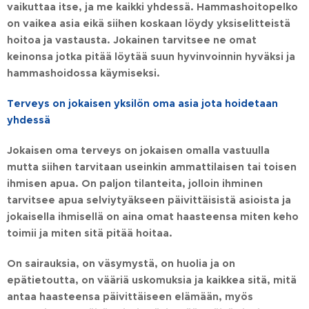
vaikuttaa itse, ja me kaikki yhdessä. Hammashoitopelko
on vaikea asia eikä siihen koskaan löydy yksiselitteistä
hoitoa ja vastausta. Jokainen tarvitsee ne omat
keinonsa jotka pitää löytää suun hyvinvoinnin hyväksi ja
hammashoidossa käymiseksi.
Terveys on jokaisen yksilön oma asia jota hoidetaan
yhdessä
Jokaisen oma terveys on jokaisen omalla vastuulla
mutta siihen tarvitaan useinkin ammattilaisen tai toisen
ihmisen apua. On paljon tilanteita, jolloin ihminen
tarvitsee apua selviytyäkseen päivittäisistä asioista ja
jokaisella ihmisellä on aina omat haasteensa miten keho
toimii ja miten sitä pitää hoitaa.
On sairauksia, on väsymystä, on huolia ja on
epätietoutta, on vääriä uskomuksia ja kaikkea sitä, mitä
antaa haasteensa päivittäiseen elämään, myös