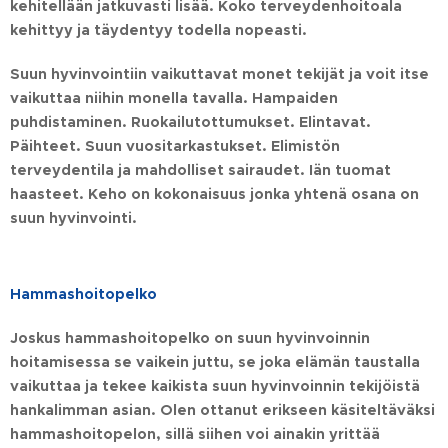
kehitellään jatkuvasti lisää. Koko terveydenhoitoala
kehittyy ja täydentyy todella nopeasti.
Suun hyvinvointiin vaikuttavat monet tekijät ja voit itse
vaikuttaa niihin monella tavalla. Hampaiden
puhdistaminen. Ruokailutottumukset. Elintavat.
Päihteet. Suun vuositarkastukset. Elimistön
terveydentila ja mahdolliset sairaudet. Iän tuomat
haasteet. Keho on kokonaisuus jonka yhtenä osana on
suun hyvinvointi.
Hammashoitopelko
Joskus hammashoitopelko on suun hyvinvoinnin
hoitamisessa se vaikein juttu, se joka elämän taustalla
vaikuttaa ja tekee kaikista suun hyvinvoinnin tekijöistä
hankalimman asian. Olen ottanut erikseen käsiteltäväksi
hammashoitopelon, sillä siihen voi ainakin yrittää