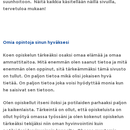
suunhoitoon. Näitä kaikkia käsitellään näillä sivuilla,
tervetuloa mukaan!
Omia opintoja sinun hyväksesi
Koen opiskelun tärkeäksi osaksi omaa elämää ja omaa
ammattitaitoa. Mitä enemmän olen saanut tietoa ja mitä
enemmän olen oppinut, sitä tärkeämmäksi tämä sivusto
on tullut. On paljon tietoa mikä olisi jokaisen hyvä
tietää. On paljon tietoa joka voisi hyödyttää monia kun
he saisivat sen tietoon.
Olen opiskellut itseni iloksi ja potilaiden parhaaksi paljon
ja kaikenlaista. Tärkeintä on ollut, että opiskeluista on
ollut hyötyä omassa työssäni ja olen kokenut opiskelun
tärkeäksi tekijäksi niin oman hyvinvointini kuin