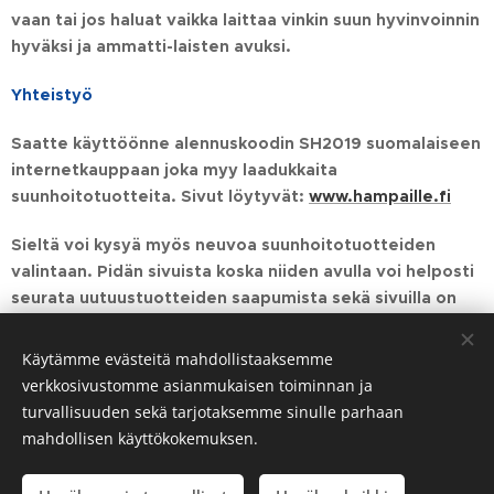
vaan tai jos haluat vaikka laittaa vinkin suun hyvinvoinnin
hyväksi ja ammatti-laisten avuksi.
Yhteistyö
Saatte käyttöönne alennuskoodin SH2019 suomalaiseen
internetkauppaan joka myy laadukkaita
suunhoitotuotteita. Sivut löytyvät:
www.hampaille.fi
Sieltä voi kysyä myös neuvoa suunhoitotuotteiden
valintaan. Pidän sivuista koska niiden avulla voi helposti
seurata uutuustuotteiden saapumista sekä sivuilla on
laajat valikoimat tuotteita joista on helppo valita eikä
tarvitse lähteä etsimään suositeltuja tuotteita monesta
Käytämme evästeitä mahdollistaaksemme
kaupasta ja monen mutkan kautta.
verkkosivustomme asianmukaisen toiminnan ja
turvallisuuden sekä tarjotaksemme sinulle parhaan
mahdollisen käyttökokemuksen.