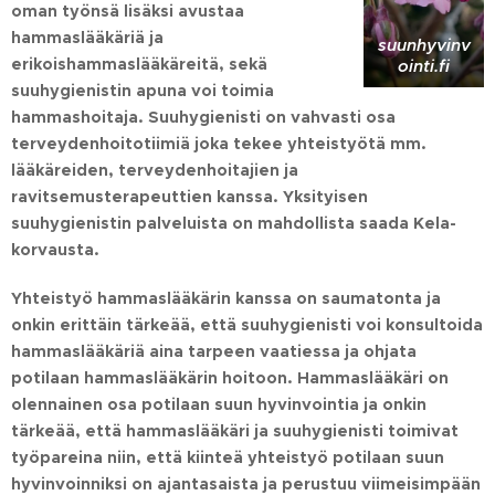
oman työnsä lisäksi avustaa
hammaslääkäriä ja
suunhyvinv
erikoishammaslääkäreitä, sekä
ointi.fi
suuhygienistin apuna voi toimia
hammashoitaja.
Suuhygienisti on vahvasti osa
terveydenhoitotiimiä joka tekee yhteistyötä mm.
lääkäreiden, terveydenhoitajien ja
ravitsemusterapeuttien kanssa.
Yksityisen
suuhygienistin palveluista on mahdollista saada Kela-
korvausta.
Yhteistyö hammaslääkärin kanssa on saumatonta ja
onkin erittäin tärkeää, että suuhygienisti voi konsultoida
hammaslääkäriä aina tarpeen vaatiessa ja ohjata
potilaan hammaslääkärin hoitoon.
Hammaslääkäri on
olennainen osa potilaan suun hyvinvointia ja onkin
tärkeää, että hammaslääkäri ja suuhygienisti toimivat
työpareina niin, että kiinteä yhteistyö potilaan suun
hyvinvoinniksi on ajantasaista ja perustuu viimeisimpään