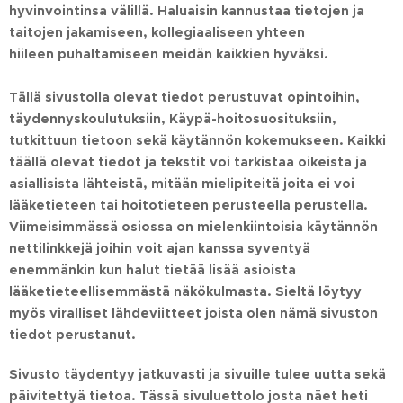
hyvinvointinsa välillä. Haluaisin kannustaa tietojen ja
taitojen jakamiseen, kollegiaaliseen yhteen
hiileen puhaltamiseen meidän kaikkien hyväksi.
Tällä sivustolla olevat tiedot perustuvat opintoihin,
täydennyskoulutuksiin, Käypä-hoitosuosituksiin,
tutkittuun tietoon sekä käytännön kokemukseen. Kaikki
täällä olevat tiedot ja tekstit voi tarkistaa oikeista ja
asiallisista lähteistä, mitään mielipiteitä joita ei voi
lääketieteen tai hoitotieteen perusteella perustella.
Viimeisimmässä osiossa on mielenkiintoisia käytännön
nettilinkkejä joihin voit ajan kanssa syventyä
enemmänkin kun halut tietää lisää asioista
lääketieteellisemmästä näkökulmasta. Sieltä löytyy
myös viralliset lähdeviitteet joista olen nämä sivuston
tiedot perustanut.
Sivusto täydentyy jatkuvasti ja sivuille tulee uutta sekä
päivitettyä tietoa. Tässä sivuluettolo josta näet heti