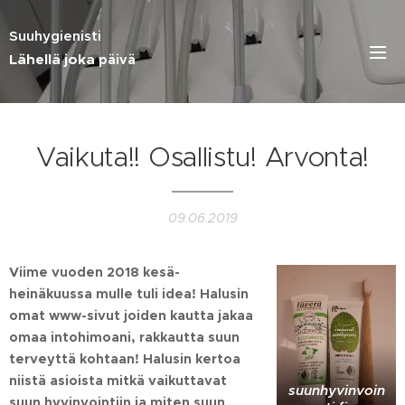
Suuhygienisti
Lähellä joka
päivä
Vaikuta!! Osallistu! Arvonta!
09.06.2019
Viime vuoden 2018 kesä-
heinäkuussa mulle tuli idea! Halusin
omat www-sivut joiden kautta jakaa
omaa intohimoani, rakkautta suun
terveyttä kohtaan! Halusin kertoa
niistä asioista mitkä vaikuttavat
suunhyvinvoin
suun hyvinvointiin ja miten suun