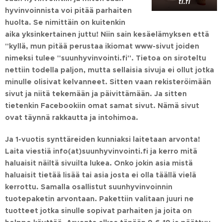
ti.fi
hyvinvoinnista voi pitää parhaiten
huolta. Se nimittäin on kuitenkin
aika yksinkertainen juttu! Niin sain kesäelämyksen että
"kyllä, mun pitää perustaa ikiomat www-sivut joiden
nimeksi tulee "suunhyvinvointi.fi". Tietoa on siroteltu
nettiin todella paljon, mutta sellaisia sivuja ei ollut jotka
minulle olisivat kelvanneet. Sitten vaan rekisteröimään
sivut ja niitä tekemään ja päivittämään. Ja sitten
tietenkin Facebookiin omat samat sivut. Nämä sivut
ovat täynnä rakkautta ja intohimoa.
Ja 1-vuotis synttäreiden kunniaksi laitetaan arvonta!
Laita viestiä info(at)suunhyvinvointi.fi ja kerro mitä
haluaisit näiltä sivuilta lukea. Onko jokin asia mistä
haluaisit tietää lisää tai asia josta ei olla täällä vielä
kerrottu. Samalla osallistut suunhyvinvoinnin
tuotepaketin arvontaan. Pakettiin valitaan juuri ne
tuotteet jotka sinulle sopivat parhaiten ja joita on