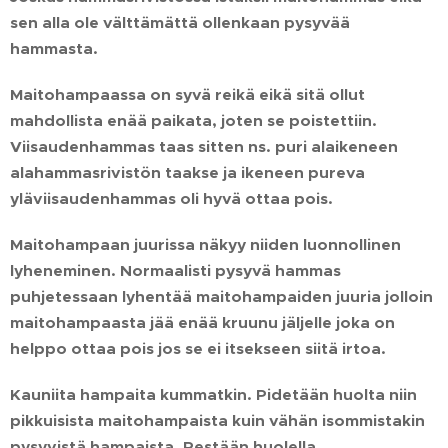
sen alla ole välttämättä ollenkaan pysyvää
hammasta.
Maitohampaassa on syvä reikä eikä sitä ollut
mahdollista enää paikata, joten se poistettiin.
Viisaudenhammas taas sitten ns. puri alaikeneen
alahammasrivistön taakse ja ikeneen pureva
yläviisaudenhammas oli hyvä ottaa pois.
Maitohampaan juurissa näkyy niiden luonnollinen
lyheneminen. Normaalisti pysyvä hammas
puhjetessaan lyhentää maitohampaiden juuria jolloin
maitohampaasta jää enää kruunu jäljelle joka on
helppo ottaa pois jos se ei itsekseen siitä irtoa.
Kauniita hampaita kummatkin. Pidetään huolta niin
pikkuisista maitohampaista kuin vähän isommistakin
pysyvistä hampaista. Pestään huolella