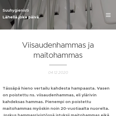
Suuhygienisti
Lähellä joka
päivä
Viisaudenhammas ja
maitohammas
04.12.2020
Tässäpä hieno vertailu kahdesta hampaasta. Vasen
on poistettu ns. viisaudenhammas, eli ylärivin
kahdeksas hammas. Pienempi on poistettu
maitohammas myöskin noin 20-vuotiaalta nuorelta.
Joskus hammasrivistössä istuksii maitohammas eikä