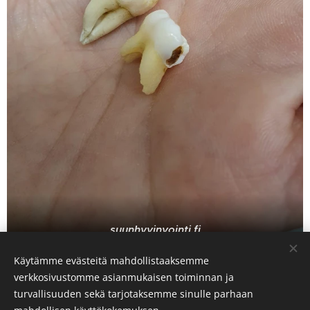
suunhyvinvointi.fi
Käytämme evästeitä mahdollistaaksemme
Share
verkkosivustomme asianmukaisen toiminnan ja
turvallisuuden sekä tarjotaksemme sinulle parhaan