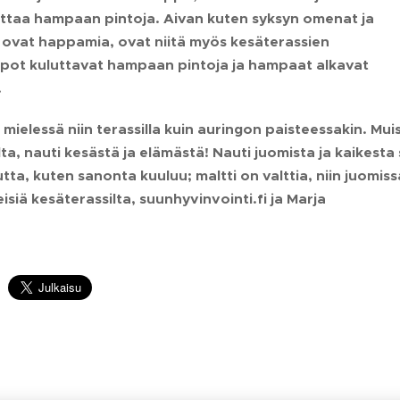
uttaa hampaan pintoja. Aivan kuten syksyn omenat ja
t ovat happamia, ovat niitä myös kesäterassien
pot kuluttavat hampaan pintoja ja hampaat alkavat
.
 mielessä niin terassilla kuin auringon paisteessakin. Mu
a, nauti kesästä ja elämästä! Nauti juomista ja kaikesta s
Mutta, kuten sanonta kuuluu; maltti on valttia, niin juom
isiä kesäterassilta, suunhyvinvointi.fi ja Marja