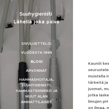
Suuhygienisti
Lähellä joka
päivä
SIVULUETTELO:
VUODESTA 1994
BLOGI
Kauniit kes
seurustele
ARVONNAT
muistella 
HAMMASHOITAJA,
tärkeitä ja
SUUHYGIENISTI,
juomat, mu
HAMMASTEKNIKKO JA
jotka laske
MUUT ALAN
limujen pH
AMMATTILAISET
on ilmaa, 