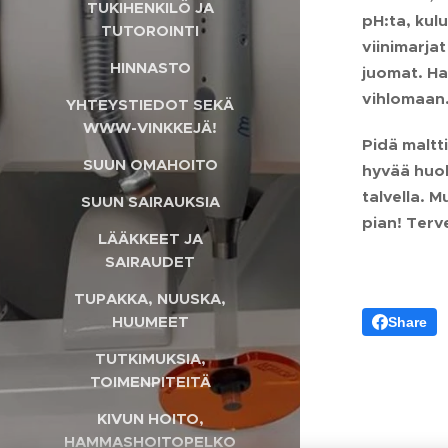
TUKIHENKILÖ JA
pH:ta, kul
TUTOROINTI
viinimarja
HINNASTO
juomat. Ha
vihlomaan
YHTEYSTIEDOT SEKÄ
WWW-VINKKEJÄ!
Pidä maltti
SUUN OMAHOITO
hyvää huolt
talvella. 
SUUN SAIRAUKSIA
pian! Terve
LÄÄKKEET JA
SAIRAUDET
TUPAKKA, NUUSKA,
HUUMEET
Share
TUTKIMUKSIA,
TOIMENPITEITÄ
KIVUN HOITO,
HAMMASHOITOPELKO