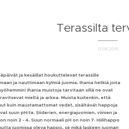
Terassilta ter
13.06.2019
äpäivät ja kesäillat houkuttelevat terassille
maan ja nauttimaan kylmiä juomia. Ihania hetkiä joita
myöhemmin! Ihania muistoja tarvitaan sillä ne ovat
 ravitsevat mieltä ja arkea. Muista kuitenkin, että
ut kuin maustamattomat vedet, sisältävät happoja
vat suun pH:ta. Siiderien, energiajuomien, viinien ja
 on noin 2 - 4. Suun normaali pH on noin 7. Hiilihappo
mutta juomissa oleva happo, se mikä laskeen juoman