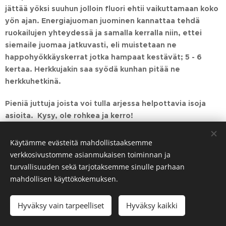
jättää yöksi suuhun jolloin fluori ehtii vaikuttamaan koko
yön ajan. Energiajuoman juominen kannattaa tehdä
ruokailujen yhteydessä ja samalla kerralla niin, ettei
siemaile juomaa jatkuvasti, eli muistetaan ne
happohyökkäyskerrat jotka hampaat kestävät; 5 - 6
kertaa. Herkkujakin saa syödä kunhan pitää ne
herkkuhetkinä.
Pieniä juttuja joista voi tulla arjessa helpottavia isoja
asioita. Kysy, ole rohkea ja kerro!
Käytämme evästeitä mahdollistaaksemme
Share
verkkosivustomme asianmukaisen toiminnan ja
turvallisuuden sekä tarjotaksemme sinulle parhaan
mahdollisen käyttökokemuksen.
Hyväksy vain tarpeelliset
Hyväksy kaikki
Luotu
Webnodella
Evästeet