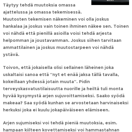
Täytyy tehdä muutoksia omassa
ajattelussa ja omassa tekemisessä.
Muutosten tekemisen näkeminen voi olla joskus
hankalaa ja joskus vain toinen ihminen näkee sen. Toinen
voi nähdä että pienillä asioilla voisi tehdä arjesta
helpomman ja joustavamman. Joskus siihen tarvitaan
ammattilainen ja joskus muutostarpeen voi nähdä
ystävä.
Toivon, että jokaisella olisi sellainen läheinen joka
uskaltaisi sanoa että "nyt et enää jaksa tällä tavalla,
kokeillaan yhdessä jotain muuta". Pidin
terveyskasvatustilaisuutta nuorille ja heiltä tuli monta
hyvää kysymystä arjen sujuvoittamiseksi. Saako syödä
makeaa? Saa syödä kunhan se arvostetaan harvinaiseksi
herkuksi joka ei kuulu jokapäiväiseen elämiseen.
Arjen sujumiseksi voi tehdä pieniä muutoksia, esim.
hampaan kiilteen kovettamiseksi voi hammastahnan