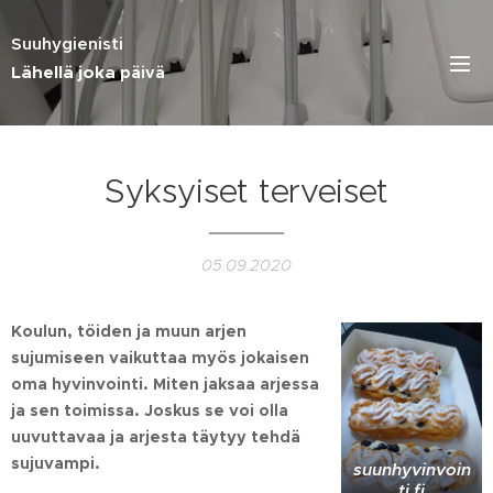
Suuhygienisti
Lähellä joka
päivä
Syksyiset terveiset
05.09.2020
Koulun, töiden ja muun arjen
sujumiseen vaikuttaa myös jokaisen
oma hyvinvointi. Miten jaksaa arjessa
ja sen toimissa. Joskus se voi olla
uuvuttavaa ja arjesta täytyy tehdä
sujuvampi.
suunhyvinvoin
ti.fi