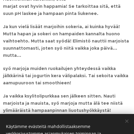
marjat ovat hyvin happamia! Se tarkoittaa sitä, että
suun pH laskee ja hampaan pinta liukenee.
Ja kun vielä lisäät marjoihin sokeria, ai kuinka hyvää!
Mutta hapan ja sokeri on hampaiden kannalta huono
vaihtoehto. Mutta saat syödä! Elimistö nauttii marjoista
suunnattomasti, joten syö niitä vaikka joka päivä...
mutta...
syö marjoja muiden ruokailujen yhteydessä vaikka
jälkkärinä tai jogurtin kera välipalaksi. Tai sekoita vaikka
aamupuuroon tai smoothieen!
Ja vaikka ksylitolipurkkaa sen jälkeen sitten. Nauti
marjoista ja mauista, syö marjoja mutta älä tee niistä
ylimääräistä hampaanpinnan liuotushyökkäystä!
Käytämme evästeitä mahdollistaaksemme
Share
verkkosivustomme asianmukaisen toiminnan ja