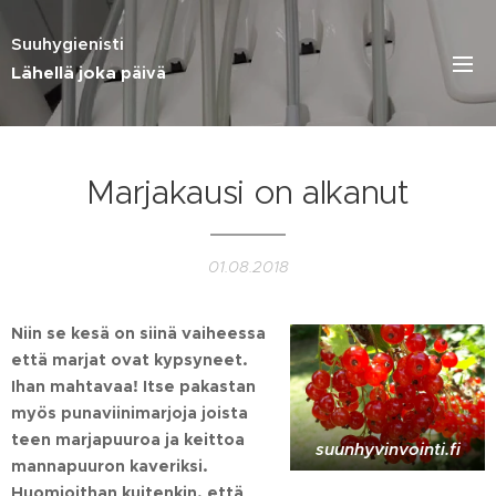
Suuhygienisti
Lähellä joka
päivä
Marjakausi on alkanut
01.08.2018
Niin se kesä on siinä vaiheessa
että marjat ovat kypsyneet.
Ihan mahtavaa! Itse pakastan
myös punaviinimarjoja joista
teen marjapuuroa ja keittoa
suunhyvinvointi.fi
mannapuuron kaveriksi.
Huomioithan kuitenkin, että