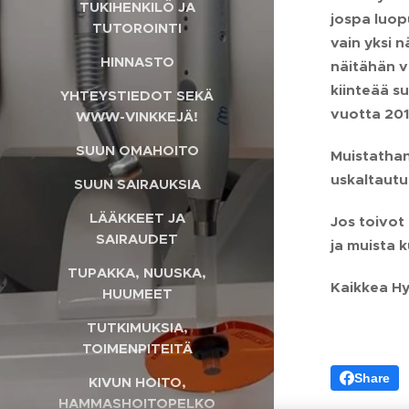
TUKIHENKILÖ JA
jospa luopu
TUTOROINTI
vain yksi n
HINNASTO
näitähän v
kiinteää s
YHTEYSTIEDOT SEKÄ
vuotta 201
WWW-VINKKEJÄ!
SUUN OMAHOITO
Muistathan
uskaltautu
SUUN SAIRAUKSIA
LÄÄKKEET JA
Jos toivot
SAIRAUDET
ja muista 
TUPAKKA, NUUSKA,
Kaikkea Hy
HUUMEET
TUTKIMUKSIA,
TOIMENPITEITÄ
Share
KIVUN HOITO,
HAMMASHOITOPELKO