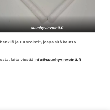
suunhyvinvointi.fi
nkilö ja tutorointi", jospa sitä kautta
sta, laita viestiä
info@suunhyvinvointi.fi