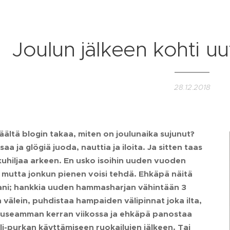
Joulun jälkeen kohti uu
28.12.2018
täältä blogin takaa, miten on joulunaika sujunut?
saa ja glögiä juoda, nauttia ja iloita. Ja sitten taas
kuhiljaa arkeen. En usko isoihin uuden vuoden
, mutta jonkun pienen voisi tehdä. Ehkäpä näitä
ani; hankkia uuden hammasharjan vähintään 3
välein, puhdistaa hampaiden välipinnat joka ilta,
n useamman kerran viikossa ja ehkäpä panostaa
oli-purkan käyttämiseen ruokailujen jälkeen. Tai