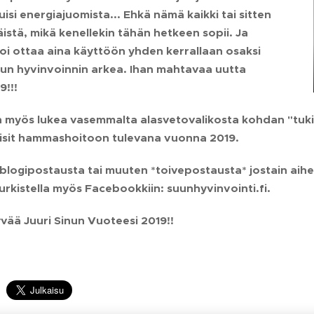
isi energiajuomista... Ehkä nämä kaikki tai sitten
äistä, mikä kenellekin tähän hetkeen sopii. Ja
oi ottaa aina käyttöön yhden kerrallaan osaksi
uun hyvinvoinnin arkea. Ihan mahtavaa uutta
9!!!
 myös lukea vasemmalta alasvetovalikosta kohdan "tukihe
isit hammashoitoon tulevana vuonna 2019.
 blogipostausta tai muuten *toivepostausta* jostain aihee
kurkistella myös Facebookkiin: suunhyvinvointi.fi.
vää Juuri Sinun Vuoteesi 2019!!