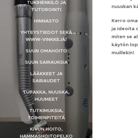
TUKIHENKILÖ JA
nuuskan kä
TUTOROINTI
Kerro omat
HINNASTO
ja ideoita
YHTEYSTIEDOT SEKÄ
miten se al
WWW-VINKKEJÄ!
käytön lope
SUUN OMAHOITO
muillekin!
SUUN SAIRAUKSIA
LÄÄKKEET JA
SAIRAUDET
TUPAKKA, NUUSKA,
HUUMEET
TUTKIMUKSIA,
TOIMENPITEITÄ
KIVUN HOITO,
HAMMASHOITOPELKO