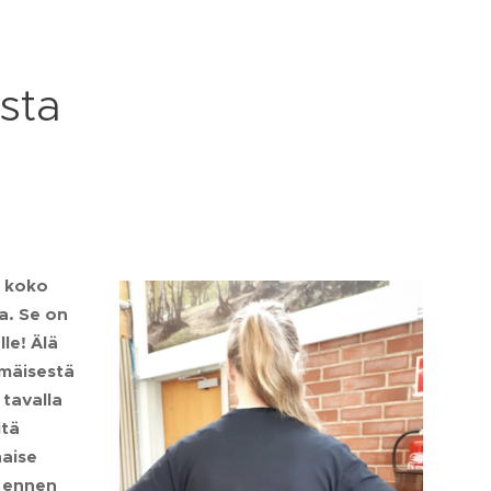
sta
a koko
a. Se on
le! Älä
mmäisestä
 tavalla
itä
haise
a ennen