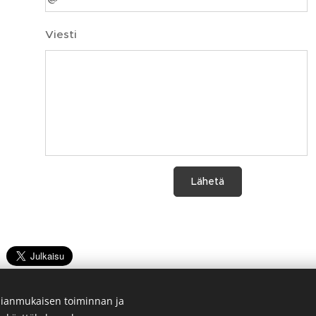
Viesti
Lähetä
ianmukaisen toiminnan ja