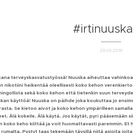
#irtinuuska
29.05.2019
ukana terveyskasvatustyössä! Nuuska aiheuttaa vahinko
en nikotiini heikentää oleellisesti koko kehon verenkierto
ahingollista sekä koko kehon että tietenkin suun terveydel
skan käyttöä! Nuuska on päihde joka koukuttaa jo ensi
rasta. Se kietoo aivot ja koko kehon ympärilleen samalla
et. Älä kokeile. Älä käytä. Jos käytät, pyri pääsemään si
n koko keho kiittää ja voit huomattavasti paremmin. Et 
rumalta. Pystyt taas tekemään täysillä niitä asioita joit