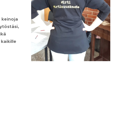
 keinoja
ytöstäsi,
ikä
kaikille