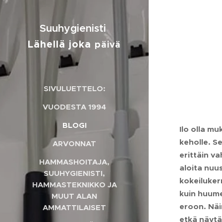
Suuhygienisti
Lähellä joka
päivä
SIVULUETTELO:
VUODESTA 1994
BLOGI
Ilo olla m
keholle. S
ARVONNAT
erittäin v
HAMMASHOITAJA,
aloita nuu
SUUHYGIENISTI,
kokeiluker
HAMMASTEKNIKKO JA
kuin huume
MUUT ALAN
eroon. Näi
AMMATTILAISET
etkä näytä 