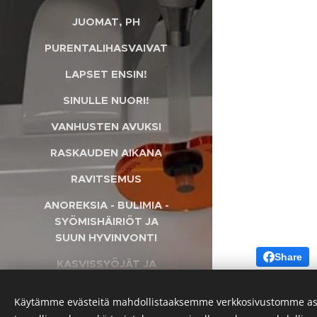
JUOMAT, PH
PURENTALIHASVAIVAT
LAPSET ENSIN!
SINULLE NUORI!
VANHUSTEN AVUKSI
RASKAUDEN AIKANA
RAVITSEMUS
ANOREKSIA - BULIMIA -
SYÖMISHÄIRIÖT JA
SUUN HYVINVONTI
Share
KASVISSYÖJÄT JA
VEGAANIT HUOMIO!
Käytämme evästeitä mahdollistaaksemme verkkosivustomme as
HAMMASTAPATURMAT
Luotu
Webnodella